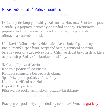
Nezávazně poptat
Zobrazit portfolio
Co DTP a předtisková příprava obnáší
DTP, tedy desktop publishing, zahrnuje sazbu, rozvržení textu, práci
s obrázky a přípravu tiskoviny do finální podoby. Předtisková
příprava na tuto práci navazuje a kontroluje, zda jsou data
připravena správně pro tisk.
U tiskovin řešíme nejen vzhled, ale také technické parametry —
finální rozměr, spadávku, bezpečné okraje, rozlišení obrázků,
barevný prostor a způsob exportu. Cílem je dodat tisková data, která
odpovídají požadavkům konkrétní tiskárny.
Sazba a příprava tiskovin
Kontrola podkladů od klienta
Kontrola rozměrů a bezpečných okrajů
Spadávka podle požadavků tiskárny
Kontrola rozlišení obrázků
Export PDF pro tisk
Příprava dat podle technických požadavků tiskárny
Jak připravujeme tisková data
Pracujeme s podklady, které dodáte, nebo navážeme na
grafický