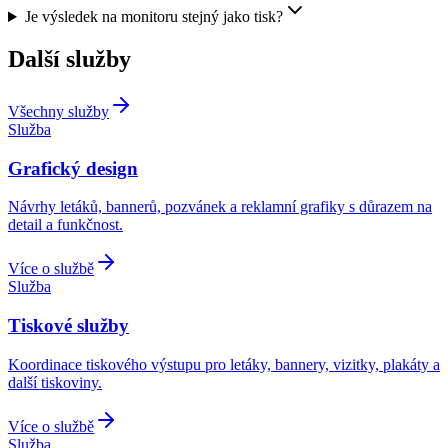
Je výsledek na monitoru stejný jako tisk?
Další služby
Všechny služby
Služba
Grafický design
Návrhy letáků, bannerů, pozvánek a reklamní grafiky s důrazem na
detail a funkčnost.
Více o službě
Služba
Tiskové služby
Koordinace tiskového výstupu pro letáky, bannery, vizitky, plakáty a
další tiskoviny.
Více o službě
Služba