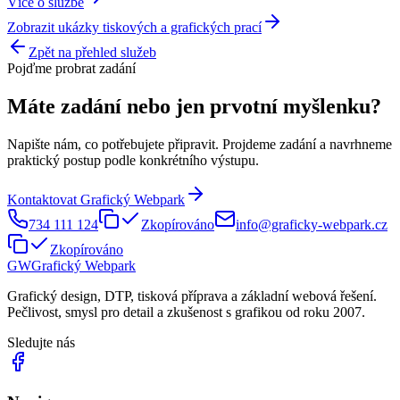
Více o službě
Zobrazit ukázky tiskových a grafických prací
Zpět na přehled služeb
Pojďme probrat zadání
Máte zadání nebo jen prvotní myšlenku?
Napište nám, co potřebujete připravit. Projdeme zadání a navrhneme
praktický postup podle konkrétního výstupu.
Kontaktovat Grafický Webpark
734 111 124
Zkopírováno
info@graficky-webpark.cz
Zkopírováno
GW
Grafický
Webpark
Grafický design, DTP, tisková příprava a základní webová řešení.
Pečlivost, smysl pro detail a zkušenost s grafikou od roku 2007.
Sledujte nás