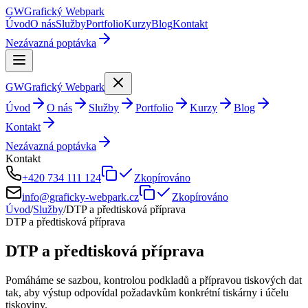
GW
Grafický
Webpark
Úvod
O nás
Služby
Portfolio
Kurzy
Blog
Kontakt
Nezávazná poptávka
GW
Grafický
Webpark
Úvod
O nás
Služby
Portfolio
Kurzy
Blog
Kontakt
Nezávazná poptávka
Kontakt
+420 734 111 124
Zkopírováno
info@graficky-webpark.cz
Zkopírováno
Úvod
/
Služby
/
DTP a předtisková příprava
DTP a předtisková příprava
DTP a předtisková příprava
Pomáháme se sazbou, kontrolou podkladů a přípravou tiskových dat
tak, aby výstup odpovídal požadavkům konkrétní tiskárny i účelu
tiskoviny.