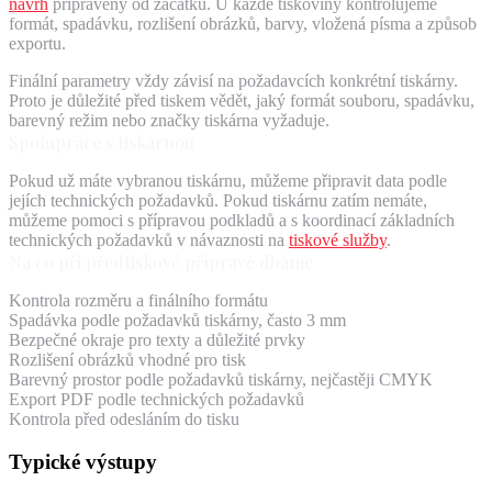
návrh
připravený od začátku. U každé tiskoviny kontrolujeme
formát, spadávku, rozlišení obrázků, barvy, vložená písma a způsob
exportu.
Finální parametry vždy závisí na požadavcích konkrétní tiskárny.
Proto je důležité před tiskem vědět, jaký formát souboru, spadávku,
barevný režim nebo značky tiskárna vyžaduje.
Spolupráce s tiskárnou
Pokud už máte vybranou tiskárnu, můžeme připravit data podle
jejích technických požadavků. Pokud tiskárnu zatím nemáte,
můžeme pomoci s přípravou podkladů a s koordinací základních
technických požadavků v návaznosti na
tiskové služby
.
Na co při předtiskové přípravě dbáme
Kontrola rozměru a finálního formátu
Spadávka podle požadavků tiskárny, často 3 mm
Bezpečné okraje pro texty a důležité prvky
Rozlišení obrázků vhodné pro tisk
Barevný prostor podle požadavků tiskárny, nejčastěji CMYK
Export PDF podle technických požadavků
Kontrola před odesláním do tisku
Typické výstupy