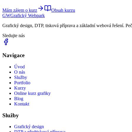
Mám zájem o kurz
Obsah kurzu
GW
Grafický
Webpark
Grafický design, DTP, tisková příprava a základní webová řešení. Pečl
Sledujte nás
Navigace
Úvod
O nás
Služby
Portfolio
Kurzy
Online kurz grafiky
Blog
Kontakt
Služby
Grafický design
DTP a předtisková příprava