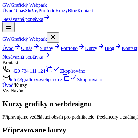
GW
Grafický
Webpark
Úvod
O nás
Služby
Portfolio
Kurzy
Blog
Kontakt
Nezávazná poptávka
GW
Grafický
Webpark
Úvod
O nás
Služby
Portfolio
Kurzy
Blog
Kontakt
Nezávazná poptávka
Kontakt
+420 734 111 124
Zkopírováno
info@graficky-webpark.cz
Zkopírováno
Úvod
/
Kurzy
Vzdělávání
Kurzy grafiky a webdesignu
Připravujeme vzdělávací obsah pro podnikatele, freelancery a začínají
Připravované kurzy