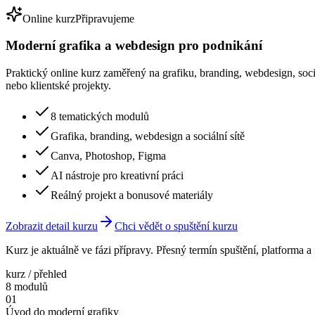
Online kurz
Připravujeme
Moderní grafika a webdesign pro podnikání
Praktický online kurz zaměřený na grafiku, branding, webdesign, sociá
nebo klientské projekty.
8 tematických modulů
Grafika, branding, webdesign a sociální sítě
Canva, Photoshop, Figma
AI nástroje pro kreativní práci
Reálný projekt a bonusové materiály
Zobrazit detail kurzu
Chci vědět o spuštění kurzu
Kurz je aktuálně ve fázi přípravy. Přesný termín spuštění, platforma 
kurz / přehled
8 modulů
01
Úvod do moderní grafiky