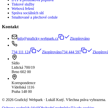
Tiskové služby
Webová řešení
Správa sociálních sítí
Smaltované a plechové cedule
Kontakt
info@graficky-webpark.cz
Zkopírováno
734 111 124
Zkopírováno
734 444 597
Zkopírov
Sídlo
Lidická 700/19
Brno 602 00
Korespondence
Vídeňská 1116
Praha 148 00
©
2026
Grafický Webpark · Lukáš Kutý. Všechna práva vyhrazena.
Ochrana osobních údajů
Obchodní podmínky
Zásady cookies