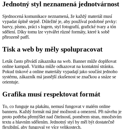
Jednotný styl neznamená jednotvárnost
Sjednocená komunikace neznamená, že každý materiál musí
vypadat úplně stejně. Důležité je, aby používal podobné prvky:
barvy, písmo, práci s logem, styl fotografií, grafické tvary a tón
sdělení. Díky tomu lze vytvářet různé formáty, které k sobě
přirozeně patří.
Tisk a web by měly spolupracovat
Leták často přivádí zákazníka na web. Banner může doplňovat
online kampaň. Vizitka může odkazovat na kontaktní stránku.
Pokud tiskové a online materiály vypadají jako součást jednoho
systému, zákazník má jasnější zkušenost se značkou a snáze se
orientuje.
Grafika musí respektovat formát
To, co funguje na plakátu, nemusí fungovat v malém online
banneru. Každý formát má jiné možnosti a omezení. Při návrhu je
proto potřeba přemýšlet nad čitelností, poměrem stran, množstvím
textu a hlavním sdělením. Jednotný styl by měl být dostatečně
flexibilní, aby fungoval ve více velikostech.