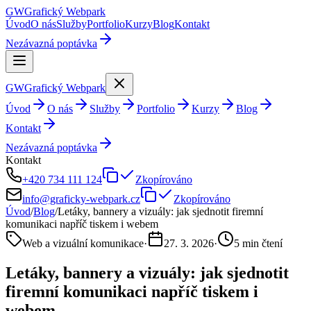
GW
Grafický
Webpark
Úvod
O nás
Služby
Portfolio
Kurzy
Blog
Kontakt
Nezávazná poptávka
GW
Grafický
Webpark
Úvod
O nás
Služby
Portfolio
Kurzy
Blog
Kontakt
Nezávazná poptávka
Kontakt
+420 734 111 124
Zkopírováno
info@graficky-webpark.cz
Zkopírováno
Úvod
/
Blog
/
Letáky, bannery a vizuály: jak sjednotit firemní
komunikaci napříč tiskem i webem
Web a vizuální komunikace
·
27. 3. 2026
·
5
min čtení
Letáky, bannery a vizuály: jak sjednotit
firemní komunikaci napříč tiskem i
webem