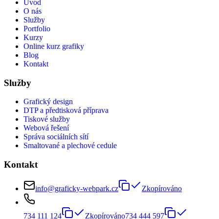
Úvod
O nás
Služby
Portfolio
Kurzy
Online kurz grafiky
Blog
Kontakt
Služby
Grafický design
DTP a předtisková příprava
Tiskové služby
Webová řešení
Správa sociálních sítí
Smaltované a plechové cedule
Kontakt
info@graficky-webpark.cz
Zkopírováno
734 111 124
Zkopírováno
734 444 597